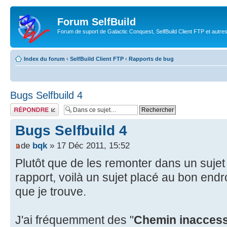
Forum SelfBuild
Forum de suport de Galactic Conquest, SelfBuild Client FTP et autre
Index du forum
‹
SelfBuild Client FTP
‹
Rapports de bug
Bugs Selfbuild 4
Répondre
Bugs Selfbuild 4
de
bqk
» 17 Déc 2011, 15:52
Plutôt que de les remonter dans un sujet
rapport, voilà un sujet placé au bon endro
que je trouve.
J'ai fréquemment des "
Chemin inaccess