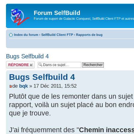
Forum SelfBuild
Forum de suport de Galactic Conquest, SelfBuild Client FTP et autre
Index du forum
‹
SelfBuild Client FTP
‹
Rapports de bug
Bugs Selfbuild 4
Répondre
Bugs Selfbuild 4
de
bqk
» 17 Déc 2011, 15:52
Plutôt que de les remonter dans un sujet
rapport, voilà un sujet placé au bon endro
que je trouve.
J'ai fréquemment des "
Chemin inaccess