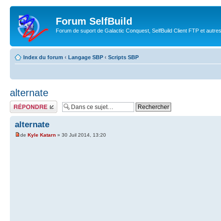
Forum SelfBuild
Forum de suport de Galactic Conquest, SelfBuild Client FTP et autre
Index du forum
‹
Langage SBP
‹
Scripts SBP
alternate
Répondre
alternate
de
Kyle Katarn
» 30 Juil 2014, 13:20