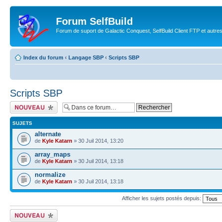
Forum SelfBuild
Forum de suport de Galactic Conquest, SelfBuild Client FTP et autre
Index du forum
‹
Langage SBP
‹
Scripts SBP
Scripts SBP
Ecrire un nouveau
sujet
SUJETS
alternate
de
Kyle Katarn
» 30 Juil 2014, 13:20
array_maps
de
Kyle Katarn
» 30 Juil 2014, 13:18
normalize
de
Kyle Katarn
» 30 Juil 2014, 13:18
Afficher les sujets postés depuis:
Ecrire un nouveau
sujet