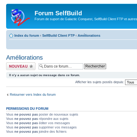
Forum SelfBuild
Forum de suport de Galactic Conquest, SelfBuild Client FTP et autre
Index du forum
‹
SelfBuild Client FTP
‹
Améliorations
Améliorations
Ecrire un nouveau
sujet
Il n’y a aucun sujet ou message dans ce forum.
Afficher les sujets postés depuis:
Retourner vers Index du forum
PERMISSIONS DU FORUM
Vous
ne pouvez pas
poster de nouveaux sujets
Vous
ne pouvez pas
répondre aux sujets
Vous
ne pouvez pas
éditer vos messages
Vous
ne pouvez pas
supprimer vos messages
Vous
ne pouvez pas
joindre des fichiers