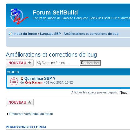
Forum SelfBuild
Forum de suport de Galactic Conquest, SelfBuild Client FTP et autre
Index du forum
‹
Langage SBP
‹
Améliorations et corrections de bug
Améliorations et corrections de bug
Ecrire un nouveau
sujet
SUJETS
Qui utilise SBP ?
de
Kyle Katarn
» 31 Aoû 2014, 13:52
Afficher les sujets postés depuis:
Ecrire un nouveau
sujet
Retourner vers Index du forum
PERMISSIONS DU FORUM