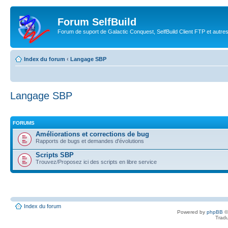
Forum SelfBuild
Forum de suport de Galactic Conquest, SelfBuild Client FTP et autre
Index du forum
‹
Langage SBP
Langage SBP
FORUMS
Améliorations et corrections de bug
Rapports de bugs et demandes d'évolutions
Scripts SBP
Trouvez/Proposez ici des scripts en libre service
Index du forum
Powered by
phpBB
©
Tradu