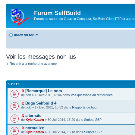
Forum SelfBuild
Forum de suport de Galactic Conquest, SelfBuild Client FTP et autre
Index du forum
Voir les messages non lus
Revenir à la recherche avancée
SUJETS
[Remarque] Le nom
de
bqk
» 13 Avr 2011, 18:06 dans
Vos questions ou remarques
Bugs Selfbuild 4
de
bqk
» 17 Déc 2011, 15:52 dans
Rapports de bug
alternate
de
Kyle Katarn
» 30 Juil 2014, 13:20 dans
Scripts SBP
normalize
de
Kyle Katarn
» 30 Juil 2014, 13:18 dans
Scripts SBP