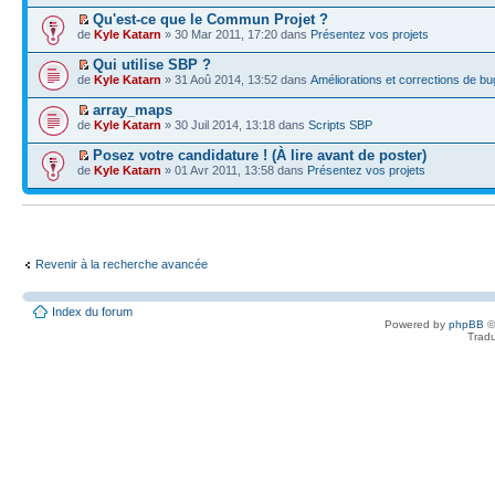
Qu'est-ce que le Commun Projet ?
de
Kyle Katarn
» 30 Mar 2011, 17:20 dans
Présentez vos projets
Qui utilise SBP ?
de
Kyle Katarn
» 31 Aoû 2014, 13:52 dans
Améliorations et corrections de bu
array_maps
de
Kyle Katarn
» 30 Juil 2014, 13:18 dans
Scripts SBP
Posez votre candidature ! (À lire avant de poster)
de
Kyle Katarn
» 01 Avr 2011, 13:58 dans
Présentez vos projets
Revenir à la recherche avancée
Index du forum
Powered by
phpBB
©
Tradu