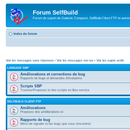
Forum SelfBuild
Forum de suport de Galactic Conquest, SelfBuild Client FTP et autre
Index du forum
Voir les messages sans réponses
•
Voir les messages non lus
•
Voir les sujets actifs
LANGAGE SBP
Améliorations et corrections de bug
Rapports de bugs et demandes d'évolutions
Scripts SBP
Trouvez/Proposez ici des scripts en libre service
SELFBUILD CLIENT FTP
Améliorations
Proposez des améliorations ici
Rapports de bug
Merci de signaler ici les bugs que vous rencontrez