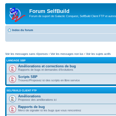
Forum SelfBuild
Forum de suport de Galactic Conquest, SelfBuild Client FTP et autre
Index du forum
Voir les messages sans réponses
•
Voir les messages non lus
•
Voir les sujets actifs
LANGAGE SBP
Améliorations et corrections de bug
Rapports de bugs et demandes d'évolutions
Scripts SBP
Trouvez/Proposez ici des scripts en libre service
SELFBUILD CLIENT FTP
Améliorations
Proposez des améliorations ici
Rapports de bug
Merci de signaler ici les bugs que vous rencontrez