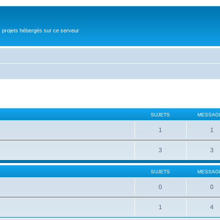
s projets hébergés sur ce serveur
SUJETS
MESSAG
1
1
3
3
SUJETS
MESSAG
0
0
1
4