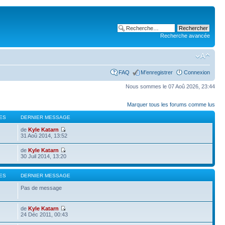
Recherche avancée
FAQ
M’enregistrer
Connexion
Nous sommes le 07 Aoû 2026, 23:44
Marquer tous les forums comme lus
ES
DERNIER MESSAGE
de
Kyle Katarn
31 Aoû 2014, 13:52
de
Kyle Katarn
30 Juil 2014, 13:20
ES
DERNIER MESSAGE
Pas de message
de
Kyle Katarn
24 Déc 2011, 00:43