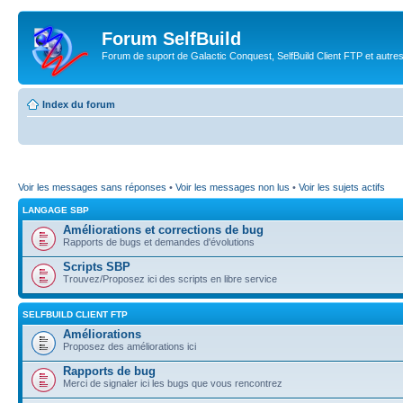
Forum SelfBuild
Forum de suport de Galactic Conquest, SelfBuild Client FTP et autre
Index du forum
Voir les messages sans réponses
•
Voir les messages non lus
•
Voir les sujets actifs
LANGAGE SBP
Améliorations et corrections de bug
Rapports de bugs et demandes d'évolutions
Scripts SBP
Trouvez/Proposez ici des scripts en libre service
SELFBUILD CLIENT FTP
Améliorations
Proposez des améliorations ici
Rapports de bug
Merci de signaler ici les bugs que vous rencontrez