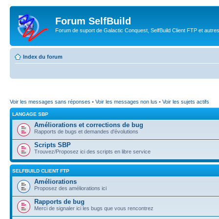
Forum SelfBuild
Forum de suport de Galactic Conquest, SelfBuild Client FTP et autre
Index du forum
Voir les messages sans réponses
•
Voir les messages non lus
•
Voir les sujets actifs
LANGAGE SBP
Améliorations et corrections de bug
Rapports de bugs et demandes d'évolutions
Scripts SBP
Trouvez/Proposez ici des scripts en libre service
SELFBUILD CLIENT FTP
Améliorations
Proposez des améliorations ici
Rapports de bug
Merci de signaler ici les bugs que vous rencontrez