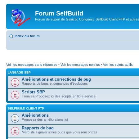
Forum SelfBuild
Forum de suport de Galactic Conquest, SelfBuild Client FTP et autre
Index du forum
Voir les messages sans réponses
•
Voir les messages non lus
•
Voir les sujets actifs
LANGAGE SBP
Améliorations et corrections de bug
Rapports de bugs et demandes d'évolutions
Scripts SBP
Trouvez/Proposez ici des scripts en libre service
SELFBUILD CLIENT FTP
Améliorations
Proposez des améliorations ici
Rapports de bug
Merci de signaler ici les bugs que vous rencontrez