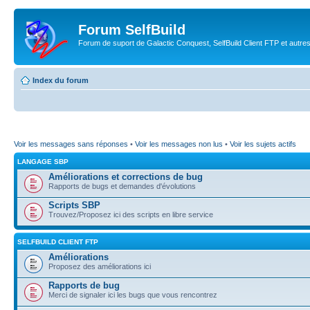
Forum SelfBuild
Forum de suport de Galactic Conquest, SelfBuild Client FTP et autre
Index du forum
Voir les messages sans réponses
•
Voir les messages non lus
•
Voir les sujets actifs
LANGAGE SBP
Améliorations et corrections de bug
Rapports de bugs et demandes d'évolutions
Scripts SBP
Trouvez/Proposez ici des scripts en libre service
SELFBUILD CLIENT FTP
Améliorations
Proposez des améliorations ici
Rapports de bug
Merci de signaler ici les bugs que vous rencontrez