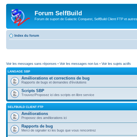
Forum SelfBuild
Forum de suport de Galactic Conquest, SelfBuild Client FTP et autre
Index du forum
Voir les messages sans réponses
•
Voir les messages non lus
•
Voir les sujets actifs
LANGAGE SBP
Améliorations et corrections de bug
Rapports de bugs et demandes d'évolutions
Scripts SBP
Trouvez/Proposez ici des scripts en libre service
SELFBUILD CLIENT FTP
Améliorations
Proposez des améliorations ici
Rapports de bug
Merci de signaler ici les bugs que vous rencontrez