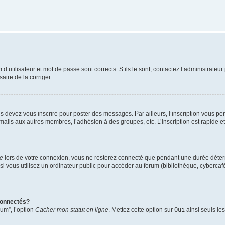
utilisateur et mot de passe sont corrects. S’ils le sont, contactez l’administrateur 
saire de la corriger.
s devez vous inscrire pour poster des messages. Par ailleurs, l’inscription vous p
mails aux autres membres, l’adhésion à des groupes, etc. L’inscription est rapide e
te
lors de votre connexion, vous ne resterez connecté que pendant une durée déterm
vous utilisez un ordinateur public pour accéder au forum (bibliothèque, cybercafé, u
connectés?
rum”, l’option
Cacher mon statut en ligne
. Mettez cette option sur
Oui
ainsi seuls le