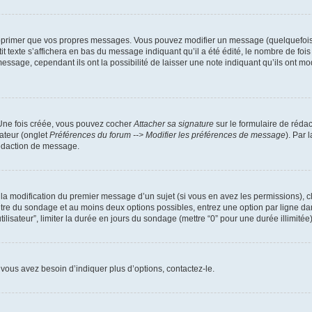
pprimer que vos propres messages. Vous pouvez modifier un message (quelquefois d
xte s’affichera en bas du message indiquant qu’il a été édité, le nombre de fois qu’
age, cependant ils ont la possibilité de laisser une note indiquant qu’ils ont modi
 Une fois créée, vous pouvez cocher
Attacher sa signature
sur le formulaire de réda
ateur (onglet
Préférences du forum --> Modifier les préférences de message
). Par 
rédaction de message.
u la modification du premier message d’un sujet (si vous en avez les permissions), c
titre du sondage et au moins deux options possibles, entrez une option par ligne
tilisateur”, limiter la durée en jours du sondage (mettre “0” pour une durée illimitée)
vous avez besoin d’indiquer plus d’options, contactez-le.