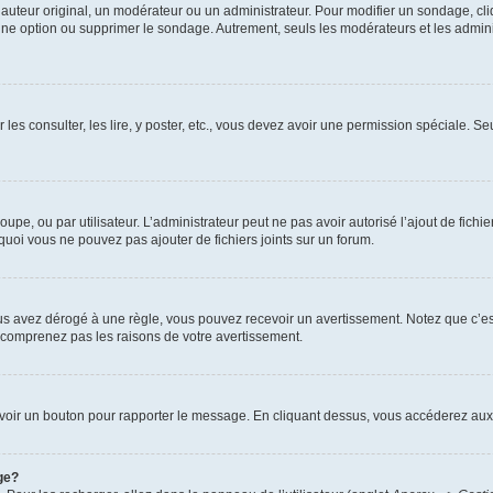
uteur original, un modérateur ou un administrateur. Pour modifier un sondage, cl
 une option ou supprimer le sondage. Autrement, seuls les modérateurs et les admin
 les consulter, les lire, y poster, etc., vous devez avoir une permission spéciale. 
roupe, ou par utilisateur. L’administrateur peut ne pas avoir autorisé l’ajout de fich
uoi vous ne pouvez pas ajouter de fichiers joints sur un forum.
s avez dérogé à une règle, vous pouvez recevoir un avertissement. Notez que c’est
e comprenez pas les raisons de votre avertissement.
ez voir un bouton pour rapporter le message. En cliquant dessus, vous accéderez aux
ge?