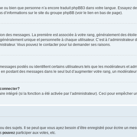
ngue ou bien que personne n’a encore traduit phpBB3 dans votre langue. Essayez de d
us d’informations sur le site du groupe phpBB (voir le lien en bas de page).
ation des messages. La première est associée à votre rang, généralement des étoile
éralement unique et personnelle à chaque utilisateur. C’est à l’administrateur d’ac
inistrateur. Vous pouvez le contacter pour lui demander ses raisons.
essages postés ou identifient certains utilisateurs tels que les modérateurs et admi
ums en postant des messages dans le seul but d’augmenter votre rang, un modérateu
 connecter?
ire intégré (si la fonction a été activée par l’administrateur). Ceci pour empêcher un
 des sujets. Il se peut que vous ayez besoin d’être enregistré pour écrire un mes
us
pouvez
participer aux votes, etc.