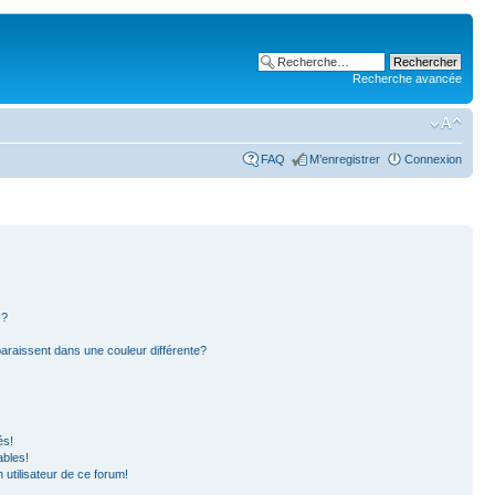
Recherche avancée
FAQ
M’enregistrer
Connexion
s?
paraissent dans une couleur différente?
és!
ables!
n utilisateur de ce forum!