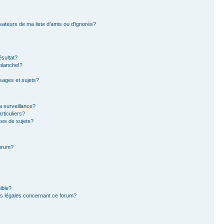
sateurs de ma liste d’amis ou d’ignorés?
sultat?
blanche!?
ages et sujets?
la surveillance?
rticuliers?
es de sujets?
forum?
ible?
ns légales concernant ce forum?