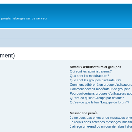
s projets hébergés sur ce serveur
mment)
Niveaux d’utilisateurs et groupes
Qui sont les administrateurs?
Que sont les modérateurs?
Que sont les groupes d’utilisateurs?
Comment adhérer à un groupe d’utilisateur
Comment devenir modérateur de groupe?
Pourquoi certains groupes d’utilisateurs ap
Qu’est-ce qu’un “Groupe par défaut”?
Qu’est-ce que le lien “L’équipe du forum”?
Messagerie privée
Je ne peux pas envoyer de messages priv
Je reçois sans arrêt des messages indésir
J’ai reçu un e-mail ou un courrier abusif d’u