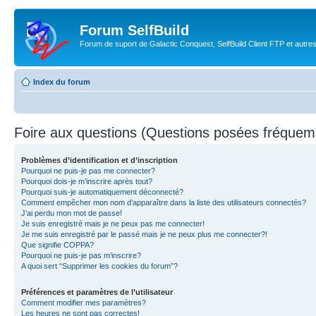
Forum SelfBuild
Forum de suport de Galactic Conquest, SelfBuild Client FTP et autre
Index du forum
Foire aux questions (Questions posées fréque
Problèmes d’identification et d’inscription
Pourquoi ne puis-je pas me connecter?
Pourquoi dois-je m’inscrire après tout?
Pourquoi suis-je automatiquement déconnecté?
Comment empêcher mon nom d’apparaître dans la liste des utilisateurs connectés?
J’ai perdu mon mot de passe!
Je suis enregistré mais je ne peux pas me connecter!
Je me suis enregistré par le passé mais je ne peux plus me connecter?!
Que signifie COPPA?
Pourquoi ne puis-je pas m’inscrire?
A quoi sert “Supprimer les cookies du forum”?
Préférences et paramètres de l’utilisateur
Comment modifier mes paramètres?
Les heures ne sont pas correctes!