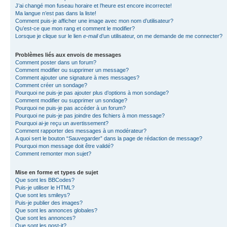
J’ai changé mon fuseau horaire et l’heure est encore incorrecte!
Ma langue n’est pas dans la liste!
Comment puis-je afficher une image avec mon nom d’utilisateur?
Qu’est-ce que mon rang et comment le modifier?
Lorsque je clique sur le lien
e-mail
d’un utilisateur, on me demande de me connecter?
Problèmes liés aux envois de messages
Comment poster dans un forum?
Comment modifier ou supprimer un message?
Comment ajouter une signature à mes messages?
Comment créer un sondage?
Pourquoi ne puis-je pas ajouter plus d’options à mon sondage?
Comment modifier ou supprimer un sondage?
Pourquoi ne puis-je pas accéder à un forum?
Pourquoi ne puis-je pas joindre des fichiers à mon message?
Pourquoi ai-je reçu un avertissement?
Comment rapporter des messages à un modérateur?
A quoi sert le bouton “Sauvegarder” dans la page de rédaction de message?
Pourquoi mon message doit être validé?
Comment remonter mon sujet?
Mise en forme et types de sujet
Que sont les BBCodes?
Puis-je utiliser le HTML?
Que sont les smileys?
Puis-je publier des images?
Que sont les annonces globales?
Que sont les annonces?
Que sont les post-it?