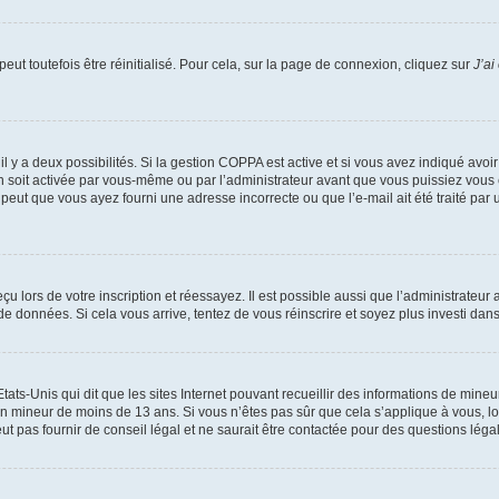
ut toutefois être réinitialisé. Pour cela, sur la page de connexion, cliquez sur
J’ai
, il y a deux possibilités. Si la gestion COPPA est active et si vous avez indiqué avoi
n soit activée par vous-même ou par l’administrateur avant que vous puissiez vous c
 peut que vous ayez fourni une adresse incorrecte ou que l’e-mail ait été traité par u
u lors de votre inscription et réessayez. Il est possible aussi que l’administrateur 
 de données. Si cela vous arrive, tentez de vous réinscrire et soyez plus investi dans
tats-Unis qui dit que les sites Internet pouvant recueillir des informations de mi
r un mineur de moins de 13 ans. Si vous n’êtes pas sûr que cela s’applique à vous, l
 pas fournir de conseil légal et ne saurait être contactée pour des questions légal