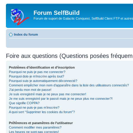
Forum SelfBuild
Forum de suport de Galactic Conquest, SelfBuild Client FTP et autre
Index du forum
Foire aux questions (Questions posées fréque
Problèmes d’identification et d’inscription
Pourquoi ne puis-je pas me connecter?
Pourquoi dois-je m’inscrire après tout?
Pourquoi suis-je automatiquement déconnecté?
Comment empêcher mon nom d’apparaître dans la liste des utilisateurs connectés?
J’ai perdu mon mot de passe!
Je suis enregistré mais je ne peux pas me connecter!
Je me suis enregistré par le passé mais je ne peux plus me connecter?!
Que signifie COPPA?
Pourquoi ne puis-je pas m’inscrire?
A quoi sert “Supprimer les cookies du forum”?
Préférences et paramètres de l’utilisateur
Comment modifier mes paramètres?
Les heures ne sont pas correctes!