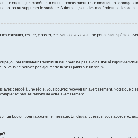
uteur original, un modérateur ou un administrateur. Pour modifier un sondage, cl
 une option ou supprimer le sondage. Autrement, seuls les modérateurs et les admin
 les consulter, les lire, y poster, etc., vous devez avoir une permission spéciale. 
roupe, ou par utilisateur. L’administrateur peut ne pas avoir autorisé l’ajout de fich
uoi vous ne pouvez pas ajouter de fichiers joints sur un forum.
s avez dérogé à une règle, vous pouvez recevoir un avertissement. Notez que c’est
e comprenez pas les raisons de votre avertissement.
ez voir un bouton pour rapporter le message. En cliquant dessus, vous accéderez aux
ge?