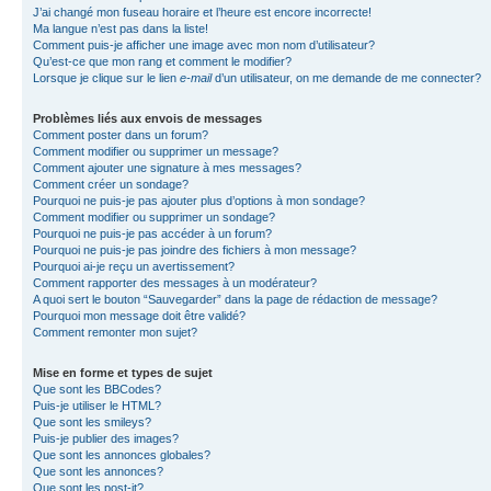
J’ai changé mon fuseau horaire et l’heure est encore incorrecte!
Ma langue n’est pas dans la liste!
Comment puis-je afficher une image avec mon nom d’utilisateur?
Qu’est-ce que mon rang et comment le modifier?
Lorsque je clique sur le lien
e-mail
d’un utilisateur, on me demande de me connecter?
Problèmes liés aux envois de messages
Comment poster dans un forum?
Comment modifier ou supprimer un message?
Comment ajouter une signature à mes messages?
Comment créer un sondage?
Pourquoi ne puis-je pas ajouter plus d’options à mon sondage?
Comment modifier ou supprimer un sondage?
Pourquoi ne puis-je pas accéder à un forum?
Pourquoi ne puis-je pas joindre des fichiers à mon message?
Pourquoi ai-je reçu un avertissement?
Comment rapporter des messages à un modérateur?
A quoi sert le bouton “Sauvegarder” dans la page de rédaction de message?
Pourquoi mon message doit être validé?
Comment remonter mon sujet?
Mise en forme et types de sujet
Que sont les BBCodes?
Puis-je utiliser le HTML?
Que sont les smileys?
Puis-je publier des images?
Que sont les annonces globales?
Que sont les annonces?
Que sont les post-it?