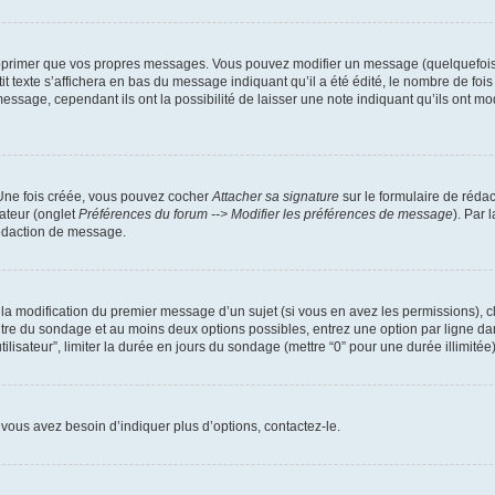
pprimer que vos propres messages. Vous pouvez modifier un message (quelquefois d
xte s’affichera en bas du message indiquant qu’il a été édité, le nombre de fois qu’
age, cependant ils ont la possibilité de laisser une note indiquant qu’ils ont modi
 Une fois créée, vous pouvez cocher
Attacher sa signature
sur le formulaire de réda
ateur (onglet
Préférences du forum --> Modifier les préférences de message
). Par 
rédaction de message.
u la modification du premier message d’un sujet (si vous en avez les permissions), c
titre du sondage et au moins deux options possibles, entrez une option par ligne
tilisateur”, limiter la durée en jours du sondage (mettre “0” pour une durée illimitée)
vous avez besoin d’indiquer plus d’options, contactez-le.