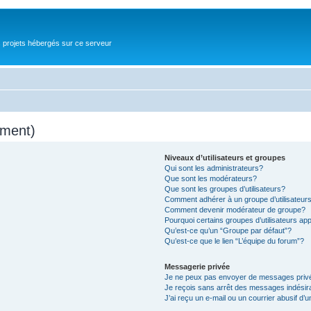
s projets hébergés sur ce serveur
mment)
Niveaux d’utilisateurs et groupes
Qui sont les administrateurs?
Que sont les modérateurs?
Que sont les groupes d’utilisateurs?
Comment adhérer à un groupe d’utilisateur
Comment devenir modérateur de groupe?
Pourquoi certains groupes d’utilisateurs ap
Qu’est-ce qu’un “Groupe par défaut”?
Qu’est-ce que le lien “L’équipe du forum”?
Messagerie privée
Je ne peux pas envoyer de messages priv
Je reçois sans arrêt des messages indésir
J’ai reçu un e-mail ou un courrier abusif d’u