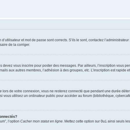
utilisateur et mot de passe sont corrects. S’ils le sont, contactez l’administrateur 
saire de la corriger.
s devez vous inscrire pour poster des messages. Par ailleurs, l’inscription vous p
mails aux autres membres, l’adhésion à des groupes, etc. L’inscription est rapide e
te
lors de votre connexion, vous ne resterez connecté que pendant une durée déterm
vous utilisez un ordinateur public pour accéder au forum (bibliothèque, cybercafé, u
connectés?
rum”, l’option
Cacher mon statut en ligne
. Mettez cette option sur
Oui
ainsi seuls le