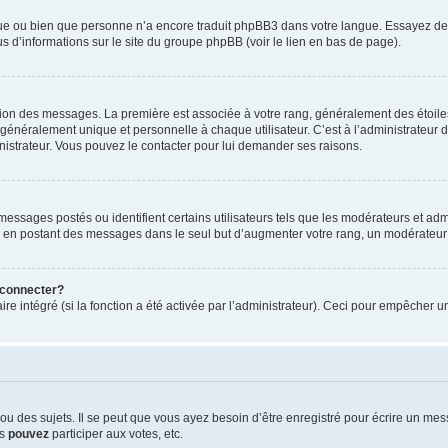
ngue ou bien que personne n’a encore traduit phpBB3 dans votre langue. Essayez de d
us d’informations sur le site du groupe phpBB (voir le lien en bas de page).
ation des messages. La première est associée à votre rang, généralement des étoile
éralement unique et personnelle à chaque utilisateur. C’est à l’administrateur d’ac
inistrateur. Vous pouvez le contacter pour lui demander ses raisons.
essages postés ou identifient certains utilisateurs tels que les modérateurs et admi
ums en postant des messages dans le seul but d’augmenter votre rang, un modérateu
 connecter?
ire intégré (si la fonction a été activée par l’administrateur). Ceci pour empêcher un
 des sujets. Il se peut que vous ayez besoin d’être enregistré pour écrire un mes
us
pouvez
participer aux votes, etc.