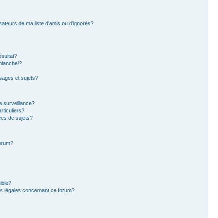
sateurs de ma liste d’amis ou d’ignorés?
sultat?
blanche!?
ages et sujets?
la surveillance?
rticuliers?
es de sujets?
forum?
ible?
ns légales concernant ce forum?