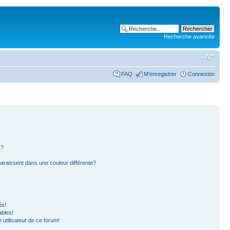
Recherche avancée
FAQ
M’enregistrer
Connexion
s?
paraissent dans une couleur différente?
és!
ables!
n utilisateur de ce forum!