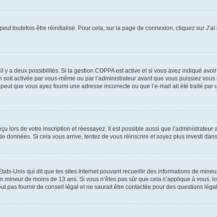
ut toutefois être réinitialisé. Pour cela, sur la page de connexion, cliquez sur
J’ai
, il y a deux possibilités. Si la gestion COPPA est active et si vous avez indiqué avoi
n soit activée par vous-même ou par l’administrateur avant que vous puissiez vous c
 peut que vous ayez fourni une adresse incorrecte ou que l’e-mail ait été traité par u
u lors de votre inscription et réessayez. Il est possible aussi que l’administrateur 
 de données. Si cela vous arrive, tentez de vous réinscrire et soyez plus investi dans
tats-Unis qui dit que les sites Internet pouvant recueillir des informations de mi
r un mineur de moins de 13 ans. Si vous n’êtes pas sûr que cela s’applique à vous, l
 pas fournir de conseil légal et ne saurait être contactée pour des questions légal