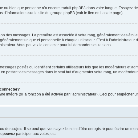
ngue ou bien que personne n’a encore traduit phpBB3 dans votre langue. Essayez de d
us d’informations sur le site du groupe phpBB (voir le lien en bas de page).
ation des messages. La première est associée à votre rang, généralement des étoile
éralement unique et personnelle à chaque utilisateur. C’est à l’administrateur d’ac
inistrateur. Vous pouvez le contacter pour lui demander ses raisons.
essages postés ou identifient certains utilisateurs tels que les modérateurs et admi
ums en postant des messages dans le seul but d’augmenter votre rang, un modérateu
 connecter?
ire intégré (si la fonction a été activée par l’administrateur). Ceci pour empêcher un
 des sujets. Il se peut que vous ayez besoin d’être enregistré pour écrire un mes
us
pouvez
participer aux votes, etc.