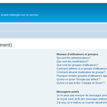
s projets hébergés sur ce serveur
mment)
Niveaux d’utilisateurs et groupes
Qui sont les administrateurs?
Que sont les modérateurs?
Que sont les groupes d’utilisateurs?
Comment adhérer à un groupe d’utilisateur
Comment devenir modérateur de groupe?
Pourquoi certains groupes d’utilisateurs ap
Qu’est-ce qu’un “Groupe par défaut”?
Qu’est-ce que le lien “L’équipe du forum”?
Messagerie privée
Je ne peux pas envoyer de messages priv
Je reçois sans arrêt des messages indésir
J’ai reçu un e-mail ou un courrier abusif d’u