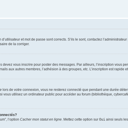
utilisateur et mot de passe sont corrects. S’ils le sont, contactez l’administrateur 
saire de la corriger.
s devez vous inscrire pour poster des messages. Par ailleurs, l’inscription vous p
mails aux autres membres, l’adhésion à des groupes, etc. L’inscription est rapide e
te
lors de votre connexion, vous ne resterez connecté que pendant une durée déterm
vous utilisez un ordinateur public pour accéder au forum (bibliothèque, cybercafé, u
connectés?
rum”, l’option
Cacher mon statut en ligne
. Mettez cette option sur
Oui
ainsi seuls le