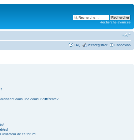
Recherche avancée
FAQ
M’enregistrer
Connexion
s?
paraissent dans une couleur différente?
és!
ables!
n utilisateur de ce forum!