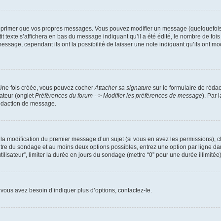
pprimer que vos propres messages. Vous pouvez modifier un message (quelquefois d
xte s’affichera en bas du message indiquant qu’il a été édité, le nombre de fois qu’
age, cependant ils ont la possibilité de laisser une note indiquant qu’ils ont modi
 Une fois créée, vous pouvez cocher
Attacher sa signature
sur le formulaire de réda
ateur (onglet
Préférences du forum --> Modifier les préférences de message
). Par 
rédaction de message.
u la modification du premier message d’un sujet (si vous en avez les permissions), c
titre du sondage et au moins deux options possibles, entrez une option par ligne
tilisateur”, limiter la durée en jours du sondage (mettre “0” pour une durée illimitée)
vous avez besoin d’indiquer plus d’options, contactez-le.