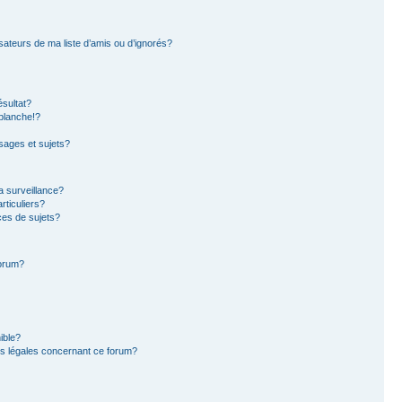
sateurs de ma liste d’amis ou d’ignorés?
sultat?
blanche!?
ages et sujets?
la surveillance?
rticuliers?
es de sujets?
forum?
ible?
ns légales concernant ce forum?