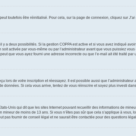
ut toutefois être réinitialisé. Pour cela, sur la page de connexion, cliquez sur
J’ai
, il y a deux possibilités. Si la gestion COPPA est active et si vous avez indiqué avoi
n soit activée par vous-même ou par l’administrateur avant que vous puissiez vous c
 peut que vous ayez fourni une adresse incorrecte ou que l’e-mail ait été traité par u
u lors de votre inscription et réessayez. Il est possible aussi que l’administrateur 
 de données. Si cela vous arrive, tentez de vous réinscrire et soyez plus investi dans
tats-Unis qui dit que les sites Internet pouvant recueillir des informations de mi
r un mineur de moins de 13 ans. Si vous n’êtes pas sûr que cela s’applique à vous, l
 pas fournir de conseil légal et ne saurait être contactée pour des questions légal