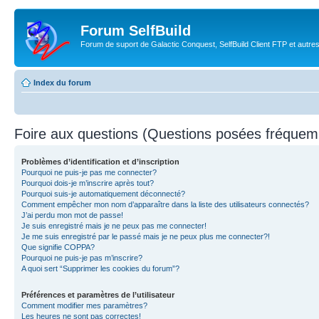
Forum SelfBuild
Forum de suport de Galactic Conquest, SelfBuild Client FTP et autre
Index du forum
Foire aux questions (Questions posées fréque
Problèmes d’identification et d’inscription
Pourquoi ne puis-je pas me connecter?
Pourquoi dois-je m’inscrire après tout?
Pourquoi suis-je automatiquement déconnecté?
Comment empêcher mon nom d’apparaître dans la liste des utilisateurs connectés?
J’ai perdu mon mot de passe!
Je suis enregistré mais je ne peux pas me connecter!
Je me suis enregistré par le passé mais je ne peux plus me connecter?!
Que signifie COPPA?
Pourquoi ne puis-je pas m’inscrire?
A quoi sert “Supprimer les cookies du forum”?
Préférences et paramètres de l’utilisateur
Comment modifier mes paramètres?
Les heures ne sont pas correctes!