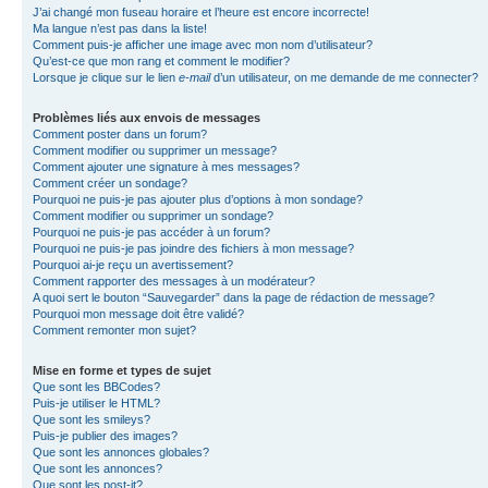
J’ai changé mon fuseau horaire et l’heure est encore incorrecte!
Ma langue n’est pas dans la liste!
Comment puis-je afficher une image avec mon nom d’utilisateur?
Qu’est-ce que mon rang et comment le modifier?
Lorsque je clique sur le lien
e-mail
d’un utilisateur, on me demande de me connecter?
Problèmes liés aux envois de messages
Comment poster dans un forum?
Comment modifier ou supprimer un message?
Comment ajouter une signature à mes messages?
Comment créer un sondage?
Pourquoi ne puis-je pas ajouter plus d’options à mon sondage?
Comment modifier ou supprimer un sondage?
Pourquoi ne puis-je pas accéder à un forum?
Pourquoi ne puis-je pas joindre des fichiers à mon message?
Pourquoi ai-je reçu un avertissement?
Comment rapporter des messages à un modérateur?
A quoi sert le bouton “Sauvegarder” dans la page de rédaction de message?
Pourquoi mon message doit être validé?
Comment remonter mon sujet?
Mise en forme et types de sujet
Que sont les BBCodes?
Puis-je utiliser le HTML?
Que sont les smileys?
Puis-je publier des images?
Que sont les annonces globales?
Que sont les annonces?
Que sont les post-it?