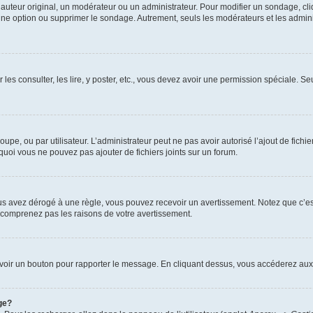
uteur original, un modérateur ou un administrateur. Pour modifier un sondage, cl
 une option ou supprimer le sondage. Autrement, seuls les modérateurs et les admin
 les consulter, les lire, y poster, etc., vous devez avoir une permission spéciale. 
roupe, ou par utilisateur. L’administrateur peut ne pas avoir autorisé l’ajout de fich
uoi vous ne pouvez pas ajouter de fichiers joints sur un forum.
s avez dérogé à une règle, vous pouvez recevoir un avertissement. Notez que c’est
e comprenez pas les raisons de votre avertissement.
ez voir un bouton pour rapporter le message. En cliquant dessus, vous accéderez aux
ge?