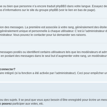
ngue ou bien que personne n’a encore traduit phpBB3 dans votre langue. Essayez de d
us d’informations sur le site du groupe phpBB (voir le lien en bas de page).
ation des messages. La première est associée à votre rang, généralement des étoile
éralement unique et personnelle à chaque utilisateur. C’est à l’administrateur d’ac
inistrateur. Vous pouvez le contacter pour lui demander ses raisons.
essages postés ou identifient certains utilisateurs tels que les modérateurs et admi
ums en postant des messages dans le seul but d’augmenter votre rang, un modérateu
 connecter?
ire intégré (si la fonction a été activée par l’administrateur). Ceci pour empêcher un
 des sujets. Il se peut que vous ayez besoin d’être enregistré pour écrire un mes
us
pouvez
participer aux votes, etc.