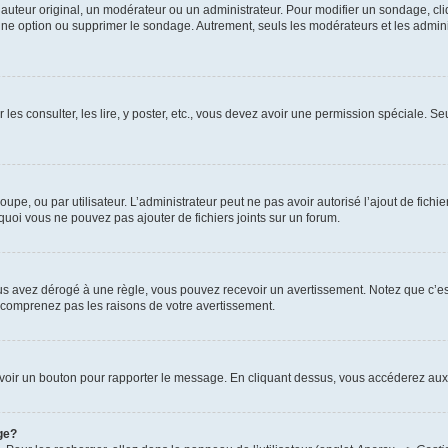
uteur original, un modérateur ou un administrateur. Pour modifier un sondage, cl
 une option ou supprimer le sondage. Autrement, seuls les modérateurs et les admin
 les consulter, les lire, y poster, etc., vous devez avoir une permission spéciale. 
roupe, ou par utilisateur. L’administrateur peut ne pas avoir autorisé l’ajout de fich
uoi vous ne pouvez pas ajouter de fichiers joints sur un forum.
s avez dérogé à une règle, vous pouvez recevoir un avertissement. Notez que c’est
e comprenez pas les raisons de votre avertissement.
ez voir un bouton pour rapporter le message. En cliquant dessus, vous accéderez aux
ge?