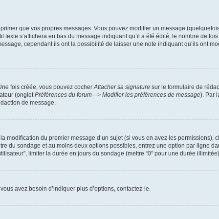
pprimer que vos propres messages. Vous pouvez modifier un message (quelquefois d
xte s’affichera en bas du message indiquant qu’il a été édité, le nombre de fois qu’
age, cependant ils ont la possibilité de laisser une note indiquant qu’ils ont modi
 Une fois créée, vous pouvez cocher
Attacher sa signature
sur le formulaire de réda
ateur (onglet
Préférences du forum --> Modifier les préférences de message
). Par 
rédaction de message.
u la modification du premier message d’un sujet (si vous en avez les permissions), c
titre du sondage et au moins deux options possibles, entrez une option par ligne
tilisateur”, limiter la durée en jours du sondage (mettre “0” pour une durée illimitée)
vous avez besoin d’indiquer plus d’options, contactez-le.