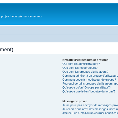
s projets hébergés sur ce serveur
mment)
Niveaux d’utilisateurs et groupes
Qui sont les administrateurs?
Que sont les modérateurs?
Que sont les groupes d’utilisateurs?
Comment adhérer à un groupe d’utilisateur
Comment devenir modérateur de groupe?
Pourquoi certains groupes d’utilisateurs ap
Qu’est-ce qu’un “Groupe par défaut”?
Qu’est-ce que le lien “L’équipe du forum”?
Messagerie privée
Je ne peux pas envoyer de messages priv
Je reçois sans arrêt des messages indésir
J’ai reçu un e-mail ou un courrier abusif d’u