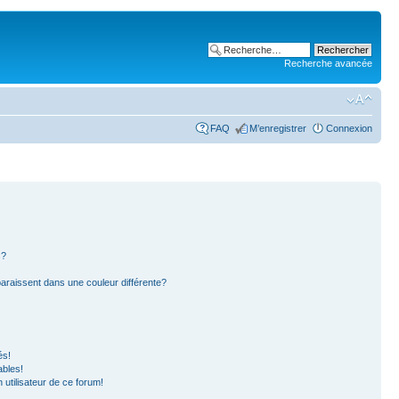
Recherche avancée
FAQ
M’enregistrer
Connexion
s?
paraissent dans une couleur différente?
és!
ables!
n utilisateur de ce forum!