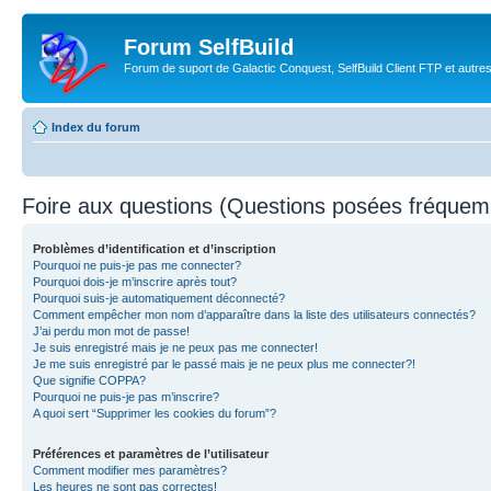
Forum SelfBuild
Forum de suport de Galactic Conquest, SelfBuild Client FTP et autre
Index du forum
Foire aux questions (Questions posées fréque
Problèmes d’identification et d’inscription
Pourquoi ne puis-je pas me connecter?
Pourquoi dois-je m’inscrire après tout?
Pourquoi suis-je automatiquement déconnecté?
Comment empêcher mon nom d’apparaître dans la liste des utilisateurs connectés?
J’ai perdu mon mot de passe!
Je suis enregistré mais je ne peux pas me connecter!
Je me suis enregistré par le passé mais je ne peux plus me connecter?!
Que signifie COPPA?
Pourquoi ne puis-je pas m’inscrire?
A quoi sert “Supprimer les cookies du forum”?
Préférences et paramètres de l’utilisateur
Comment modifier mes paramètres?
Les heures ne sont pas correctes!