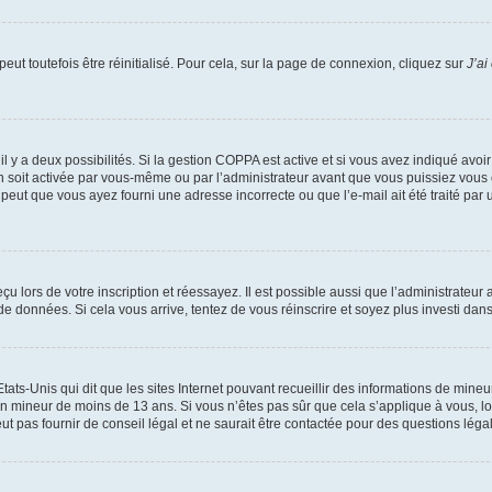
ut toutefois être réinitialisé. Pour cela, sur la page de connexion, cliquez sur
J’ai
, il y a deux possibilités. Si la gestion COPPA est active et si vous avez indiqué avoi
n soit activée par vous-même ou par l’administrateur avant que vous puissiez vous c
 peut que vous ayez fourni une adresse incorrecte ou que l’e-mail ait été traité par u
u lors de votre inscription et réessayez. Il est possible aussi que l’administrateur 
 de données. Si cela vous arrive, tentez de vous réinscrire et soyez plus investi dans
tats-Unis qui dit que les sites Internet pouvant recueillir des informations de mi
r un mineur de moins de 13 ans. Si vous n’êtes pas sûr que cela s’applique à vous, l
 pas fournir de conseil légal et ne saurait être contactée pour des questions légal