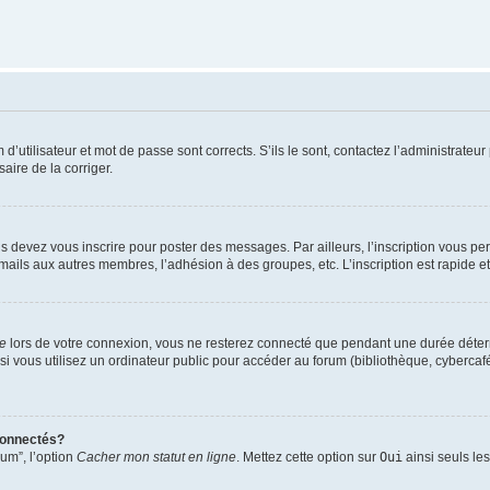
utilisateur et mot de passe sont corrects. S’ils le sont, contactez l’administrateur 
saire de la corriger.
s devez vous inscrire pour poster des messages. Par ailleurs, l’inscription vous p
mails aux autres membres, l’adhésion à des groupes, etc. L’inscription est rapide e
te
lors de votre connexion, vous ne resterez connecté que pendant une durée déterm
vous utilisez un ordinateur public pour accéder au forum (bibliothèque, cybercafé, u
connectés?
rum”, l’option
Cacher mon statut en ligne
. Mettez cette option sur
Oui
ainsi seuls le