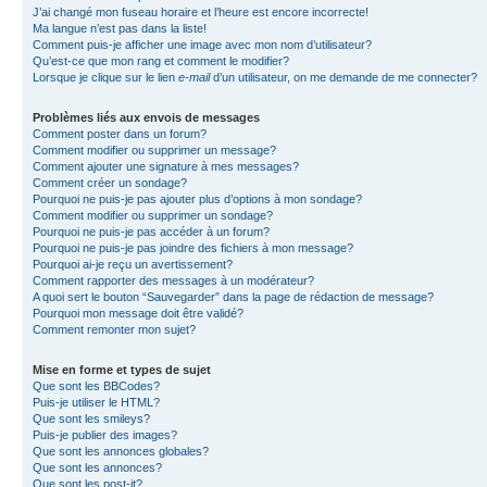
J’ai changé mon fuseau horaire et l’heure est encore incorrecte!
Ma langue n’est pas dans la liste!
Comment puis-je afficher une image avec mon nom d’utilisateur?
Qu’est-ce que mon rang et comment le modifier?
Lorsque je clique sur le lien
e-mail
d’un utilisateur, on me demande de me connecter?
Problèmes liés aux envois de messages
Comment poster dans un forum?
Comment modifier ou supprimer un message?
Comment ajouter une signature à mes messages?
Comment créer un sondage?
Pourquoi ne puis-je pas ajouter plus d’options à mon sondage?
Comment modifier ou supprimer un sondage?
Pourquoi ne puis-je pas accéder à un forum?
Pourquoi ne puis-je pas joindre des fichiers à mon message?
Pourquoi ai-je reçu un avertissement?
Comment rapporter des messages à un modérateur?
A quoi sert le bouton “Sauvegarder” dans la page de rédaction de message?
Pourquoi mon message doit être validé?
Comment remonter mon sujet?
Mise en forme et types de sujet
Que sont les BBCodes?
Puis-je utiliser le HTML?
Que sont les smileys?
Puis-je publier des images?
Que sont les annonces globales?
Que sont les annonces?
Que sont les post-it?