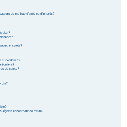
sateurs de ma liste d’amis ou d’ignorés?
sultat?
blanche!?
ages et sujets?
la surveillance?
rticuliers?
es de sujets?
forum?
ible?
ns légales concernant ce forum?